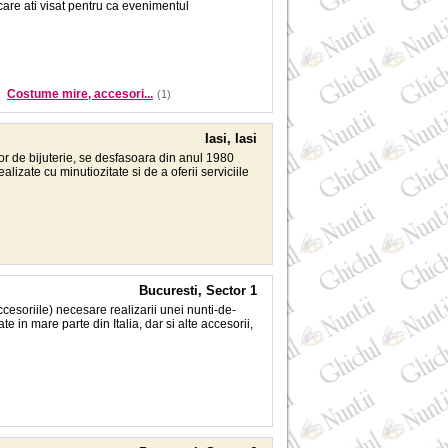
a care ati visat pentru ca evenimentul
Costume mire, accesori...
(1)
Iasi, Iasi
or de bijuterie, se desfasoara din anul 1980
lizate cu minutiozitate si de a oferii serviciile
Bucuresti, Sector 1
ccesoriile) necesare realizarii unei nunti-de-
e in mare parte din Italia, dar si alte accesorii,