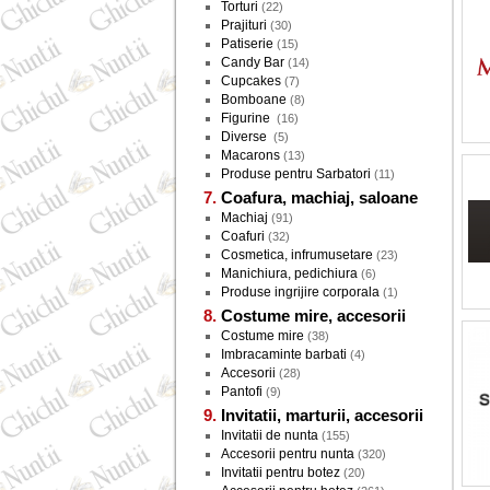
Torturi
(22)
Prajituri
(30)
Patiserie
(15)
Candy Bar
(14)
Cupcakes
(7)
Bomboane
(8)
Figurine
(16)
Diverse
(5)
Macarons
(13)
Produse pentru Sarbatori
(11)
Coafura, machiaj, saloane
Machiaj
(91)
Coafuri
(32)
Cosmetica, infrumusetare
(23)
Manichiura, pedichiura
(6)
Produse ingrijire corporala
(1)
Costume mire, accesorii
Costume mire
(38)
Imbracaminte barbati
(4)
Accesorii
(28)
Pantofi
(9)
Invitatii, marturii, accesorii
Invitatii de nunta
(155)
Accesorii pentru nunta
(320)
Invitatii pentru botez
(20)