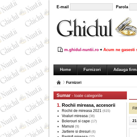
E-mail
Parola
m.ghidul-nuntii.ro
Acum ne gasesti s
Home
Furnizori
Adauga firm
Furnizori
Sumar
- toate categoriile
Rochii mireasa, accesorii
Fi
Rochii de mireasa 2021
(615)
Voaluri mireasa
(38)
21
Bolerouri si cape
(17)
Manusi
(9)
Jartiere si dresuri
(6)
Pantofi mireasa
(27)