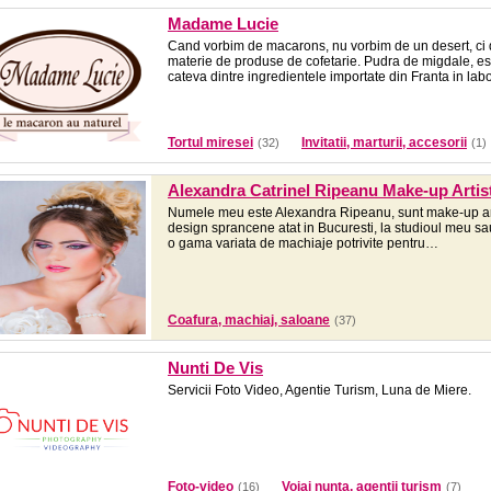
Madame Lucie
Cand vorbim de macarons, nu vorbim de un desert, ci 
materie de produse de cofetarie. Pudra de migdale, esen
cateva dintre ingredientele importate din Franta in la
Tortul miresei
Invitatii, marturii, accesorii
(32)
(1)
Alexandra Catrinel Ripeanu Make-up Artis
Numele meu este Alexandra Ripeanu, sunt make-up artist
design sprancene atat in Bucuresti, la studioul meu sau 
o gama variata de machiaje potrivite pentru…
Coafura, machiaj, saloane
(37)
Nunti De Vis
Servicii Foto Video, Agentie Turism, Luna de Miere.
Foto-video
Voiaj nunta, agentii turism
(16)
(7)