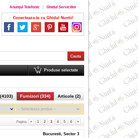
Anunţul Telefonic
Ghidul Serviciilor
Conecteaza-te cu Ghidul Nuntii!
0
Produse selectate
(4103)
Furnizori (334)
Articole (2)
«
»
1
2
3
4
5
6
Pagina:
Bucuresti, Sector 3