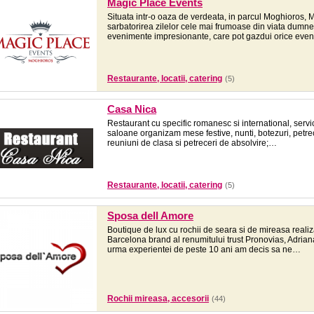
Magic Place Events
Situata intr-o oaza de verdeata, in parcul Moghioros, 
sarbatorirea zilelor cele mai frumoase din viata dumn
evenimente impresionante, care pot gazdui orice ev
Restaurante, locatii, catering
(5)
Casa Nica
Restaurant cu specific romanesc si international, servici
saloane organizam mese festive, nunti, botezuri, petrec
reuniuni de clasa si petreceri de absolvire;…
Restaurante, locatii, catering
(5)
Sposa dell Amore
Boutique de lux cu rochii de seara si de mireasa realizat
Barcelona brand al renumitului trust Pronovias, Adria
urma experientei de peste 10 ani am decis sa ne…
Rochii mireasa, accesorii
(44)