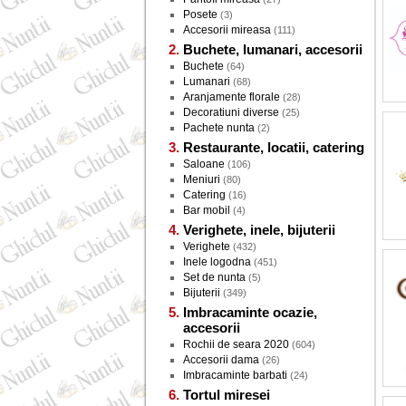
Posete
(3)
Accesorii mireasa
(111)
Buchete, lumanari, accesorii
Buchete
(64)
Lumanari
(68)
Aranjamente florale
(28)
Decoratiuni diverse
(25)
Pachete nunta
(2)
Restaurante, locatii, catering
Saloane
(106)
Meniuri
(80)
Catering
(16)
Bar mobil
(4)
Verighete, inele, bijuterii
Verighete
(432)
Inele logodna
(451)
Set de nunta
(5)
Bijuterii
(349)
Imbracaminte ocazie,
accesorii
Rochii de seara 2020
(604)
Accesorii dama
(26)
Imbracaminte barbati
(24)
Tortul miresei