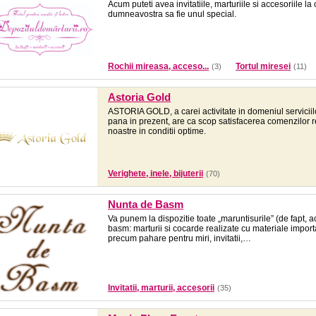
Acum puteti avea invitatiile, marturiile si accesoriile l
dumneavostra sa fie unul special.
Rochii mireasa, acceso...
Tortul miresei
(3)
(11)
Astoria Gold
ASTORIA GOLD, a carei activitate in domeniul serviciil
pana in prezent, are ca scop satisfacerea comenzilor rea
noastre in conditii optime.
Verighete, inele, bijuterii
(70)
Nunta de Basm
Va punem la dispozitie toate „maruntisurile” (de fapt, a
basm: marturii si cocarde realizate cu materiale importat
precum pahare pentru miri, invitatii,…
Invitatii, marturii, accesorii
(35)