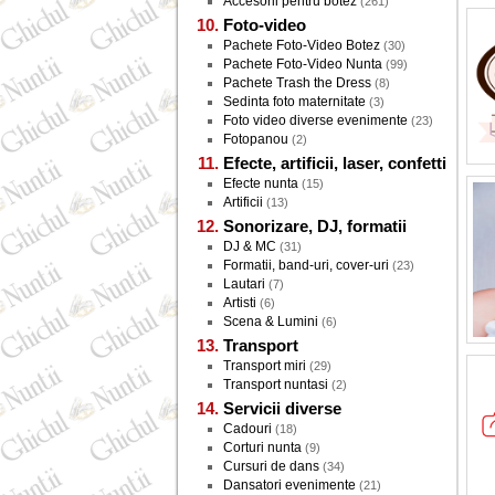
Accesorii pentru botez
(261)
Foto-video
Pachete Foto-Video Botez
(30)
Pachete Foto-Video Nunta
(99)
Pachete Trash the Dress
(8)
Sedinta foto maternitate
(3)
Foto video diverse evenimente
(23)
Fotopanou
(2)
Efecte, artificii, laser, confetti
Efecte nunta
(15)
Artificii
(13)
Sonorizare, DJ, formatii
DJ & MC
(31)
Formatii, band-uri, cover-uri
(23)
Lautari
(7)
Artisti
(6)
Scena & Lumini
(6)
Transport
Transport miri
(29)
Transport nuntasi
(2)
Servicii diverse
Cadouri
(18)
Corturi nunta
(9)
Cursuri de dans
(34)
Dansatori evenimente
(21)