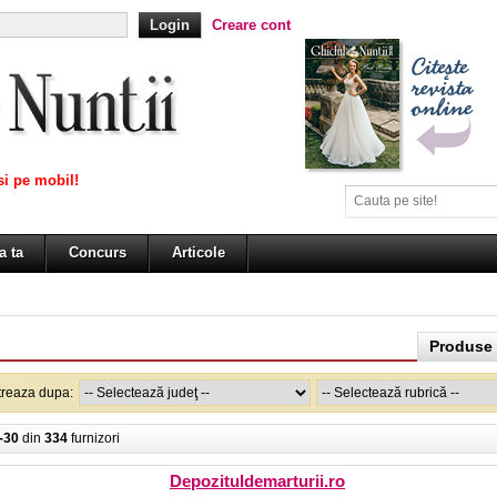
Creare cont
i pe mobil!
a ta
Concurs
Articole
Produse 
ltreaza dupa:
-30
din
334
furnizori
Depozituldemarturii.ro