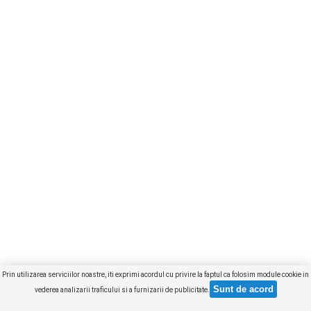
Prin utilizarea serviciilor noastre, iti exprimi acordul cu privire la faptul ca folosim module cookie in
vederea analizarii traficului si a furnizarii de publicitate.