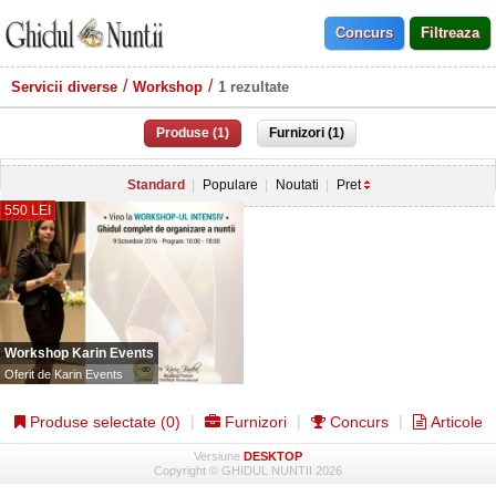
Servicii diverse
Workshop
1 rezultate
Produse (1)
Furnizori (1)
Standard
Populare
Noutati
Pret
550 LEI
Workshop Karin Events
Oferit de
Karin Events
Produse selectate (
0
)
Furnizori
Concurs
Articole
Versiune
DESKTOP
Copyright © GHIDUL NUNTII 2026