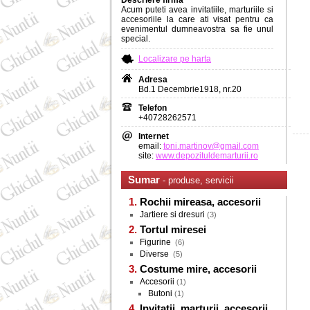
Descriere firma
Acum puteti avea invitatiile, marturiile si
accesoriile la care ati visat pentru ca
evenimentul dumneavostra sa fie unul
special.
Localizare pe harta
Adresa
Bd.1 Decembrie1918, nr.20
Telefon
+40728262571
Internet
email:
toni.martinov@gmail.com
site:
www.depozituldemarturii.ro
Sumar
- produse, servicii
Rochii mireasa, accesorii
Jartiere si dresuri
(3)
Tortul miresei
Figurine
(6)
Diverse
(5)
Costume mire, accesorii
Accesorii
(1)
Butoni
(1)
Invitatii, marturii, accesorii