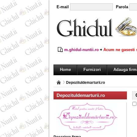
E-mail
Parola
m.ghidul-nuntii.ro
Acum ne gasesti s
Home
Furnizori
Adauga firm
Depozituldemarturii.ro
Depozituldemarturii.ro