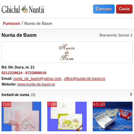
Furnizori
Nunta de Basm
Nunta de Basm
Bucuresti, Sector 1
Bd. Gh. Duca, nr. 21
0212228624
-
0722806018
Email:
nunta_de_basm@yahoo.com
,
office@nunta-de-basm.ro
Website:
www.nunta-de-basm.ro
Invitatii de nunta
(3)
3 LEI
3 LEI
4,5 LEI