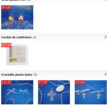
50 LEI
Carduri de confirmare
(1)
0,7 LEI
Cruciulite pentru botez
(3)
3,8 LEI
17 LEI
1,5 LEI