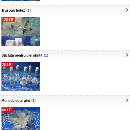
Trusouri botez
(1)
120 LEI
Sticluta pentru ulei sfintit
(1)
20 LEI
Moneda de argint
(1)
60 LEI