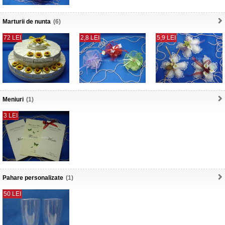
Marturii de nunta
(6)
72 LEI
2,8 LEI
5,9 LEI
Meniuri
(1)
3 LEI
Pahare personalizate
(1)
50 LEI