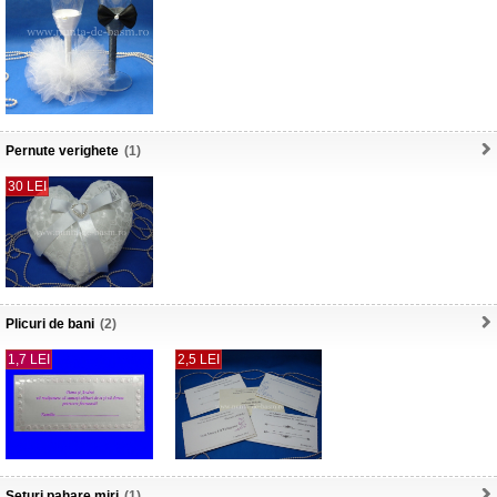
Pernute verighete
(1)
30 LEI
Plicuri de bani
(2)
1,7 LEI
2,5 LEI
Seturi pahare miri
(1)