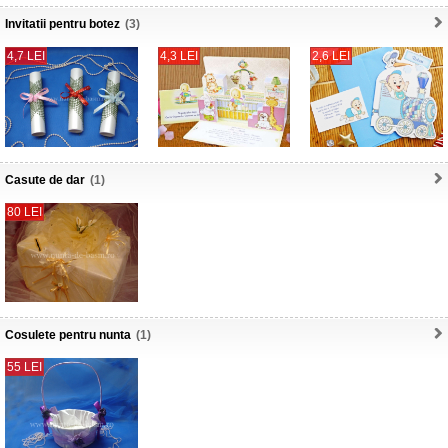
Invitatii pentru botez
(3)
4,7 LEI
4,3 LEI
2,6 LEI
Casute de dar
(1)
80 LEI
Cosulete pentru nunta
(1)
55 LEI