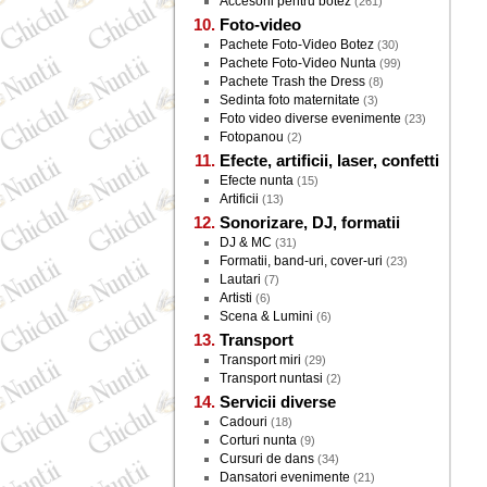
Accesorii pentru botez
(261)
Foto-video
Pachete Foto-Video Botez
(30)
Pachete Foto-Video Nunta
(99)
Pachete Trash the Dress
(8)
Sedinta foto maternitate
(3)
Foto video diverse evenimente
(23)
Fotopanou
(2)
Efecte, artificii, laser, confetti
Efecte nunta
(15)
Artificii
(13)
Sonorizare, DJ, formatii
DJ & MC
(31)
Formatii, band-uri, cover-uri
(23)
Lautari
(7)
Artisti
(6)
Scena & Lumini
(6)
Transport
Transport miri
(29)
Transport nuntasi
(2)
Servicii diverse
Cadouri
(18)
Corturi nunta
(9)
Cursuri de dans
(34)
Dansatori evenimente
(21)