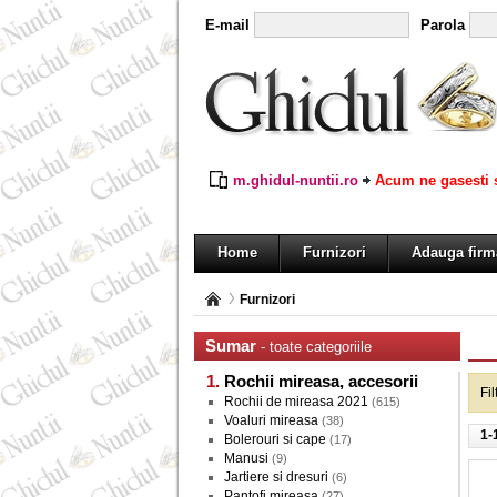
E-mail
Parola
m.ghidul-nuntii.ro
Acum ne gasesti s
Home
Furnizori
Adauga firm
Furnizori
Sumar
- toate categoriile
Rochii mireasa, accesorii
Fi
Rochii de mireasa 2021
(615)
Voaluri mireasa
(38)
1-
Bolerouri si cape
(17)
Manusi
(9)
Jartiere si dresuri
(6)
Pantofi mireasa
(27)