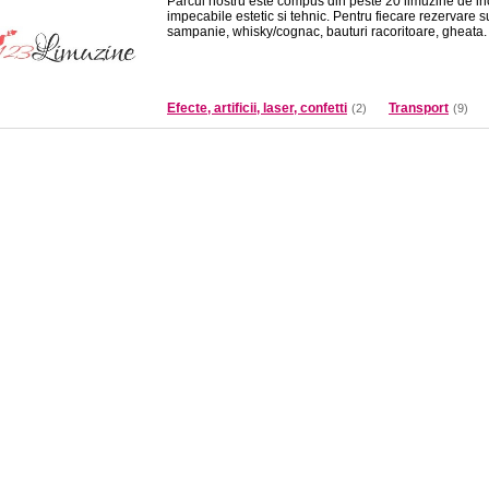
Parcul nostru este compus din peste 20 limuzine de in
impecabile estetic si tehnic. Pentru fiecare rezervare su
sampanie, whisky/cognac, bauturi racoritoare, gheata.
Efecte, artificii, laser, confetti
Transport
(2)
(9)