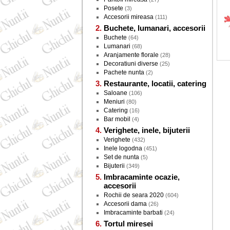
Posete
(3)
Accesorii mireasa
(111)
Buchete, lumanari, accesorii
Buchete
(64)
Lumanari
(68)
Aranjamente florale
(28)
Decoratiuni diverse
(25)
Pachete nunta
(2)
Restaurante, locatii, catering
Saloane
(106)
Meniuri
(80)
Catering
(16)
Bar mobil
(4)
Verighete, inele, bijuterii
Verighete
(432)
Inele logodna
(451)
Set de nunta
(5)
Bijuterii
(349)
Imbracaminte ocazie,
accesorii
Rochii de seara 2020
(604)
Accesorii dama
(26)
Imbracaminte barbati
(24)
Tortul miresei