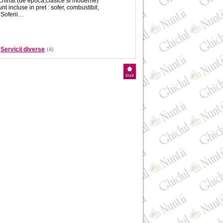
chiriat (de epoca,clasice si moderne)
nt incluse in pret : sofer, combustibil,
 Soferii…
Servicii diverse
(4)