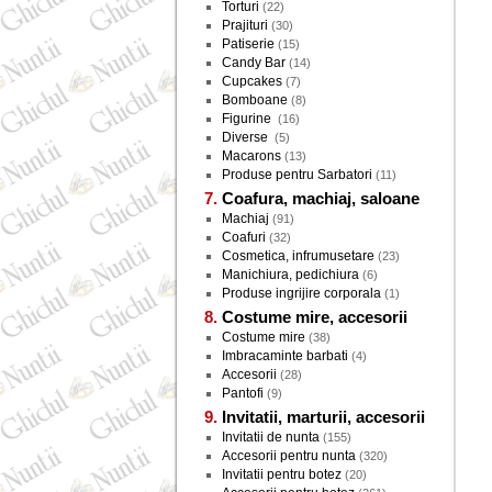
Torturi
(22)
Prajituri
(30)
Patiserie
(15)
Candy Bar
(14)
Cupcakes
(7)
Bomboane
(8)
Figurine
(16)
Diverse
(5)
Macarons
(13)
Produse pentru Sarbatori
(11)
Coafura, machiaj, saloane
Machiaj
(91)
Coafuri
(32)
Cosmetica, infrumusetare
(23)
Manichiura, pedichiura
(6)
Produse ingrijire corporala
(1)
Costume mire, accesorii
Costume mire
(38)
Imbracaminte barbati
(4)
Accesorii
(28)
Pantofi
(9)
Invitatii, marturii, accesorii
Invitatii de nunta
(155)
Accesorii pentru nunta
(320)
Invitatii pentru botez
(20)