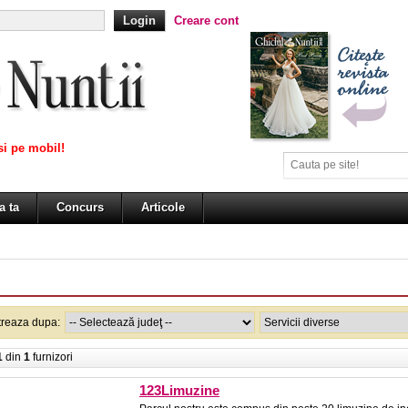
Creare cont
i pe mobil!
a ta
Concurs
Articole
ltreaza dupa:
1
din
1
furnizori
123Limuzine