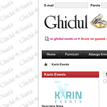
E-mail
Parola
m.ghidul-nuntii.ro
Acum ne gasesti s
Home
Furnizori
Adauga firm
Karin Events
Karin Events
Descriere firma