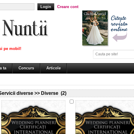
Creare cont
i pe mobil!
a ta
Concurs
Articole
Servicii diverse >> Diverse (2)