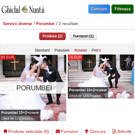
Servicii diverse
Porumbei
2 rezultate
Produse (2)
Furnizori (1)
Standard
Populare
Noutati
Pret
65 EUR
70 EUR
Porumbei 10+2+covor
Oferit de
123Limuzine
Porumbei 10+2+covor
Oferit de
123Limuzine
Produse selectate (
0
)
Furnizori
Concurs
Articole