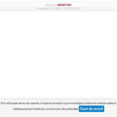
Versiune
DESKTOP
Copyright © GHIDUL NUNTII 2026
Prin utilizarea serviciilor noastre, iti exprimi acordul cu privire la faptul ca folosim module cookie in
vederea analizarii traficului si a furnizarii de publicitate.