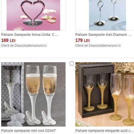
Pahare Sampanie Inima Unita. COD G441
Pahare Sampanie Inel Diamant. COD G740
169
179
LEI
LEI
Oferit de
Depozituldemarturii.ro
Oferit de
Depozituldemarturii.ro
Pahare sampanie miri cod G2447
Pahare sampanie elegante aurii cod G2471