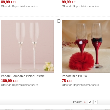
89,99
99,99
LEI
LEI
Oferit de
Depozituldemarturii.ro
Oferit de
Depozituldemarturii.ro
Pahare Sampanie Picior Cristale. COD G433
Pahare miri P002a
189,99
75
LEI
LEI
Oferit de
Depozituldemarturii.ro
Oferit de
Depozituldemarturii.ro
»
1
2
Pagina: