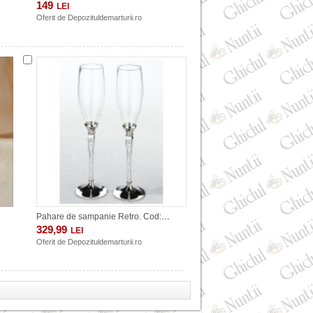
149
LEI
Oferit de
Depozituldemarturii.ro
Pahare de sampanie Retro. Cod:G550
329,99
LEI
Oferit de
Depozituldemarturii.ro