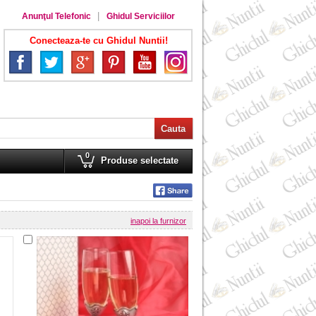
Anunţul Telefonic
Ghidul Serviciilor
Conecteaza-te cu Ghidul Nuntii!
0
Produse selectate
inapoi la furnizor