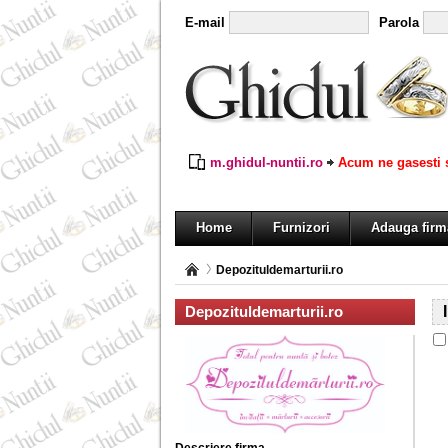
E-mail
Parola
m.ghidul-nuntii.ro
Acum ne gasesti s
Home
Furnizori
Adauga firm
Depozituldemarturii.ro
Depozituldemarturii.ro