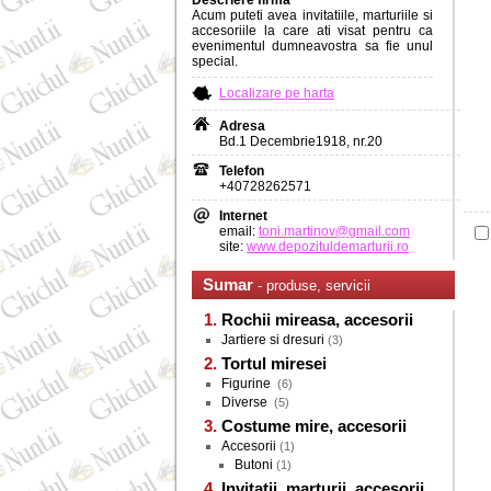
Descriere firma
Acum puteti avea invitatiile, marturiile si
accesoriile la care ati visat pentru ca
evenimentul dumneavostra sa fie unul
special.
Localizare pe harta
Adresa
Bd.1 Decembrie1918, nr.20
Telefon
+40728262571
Internet
email:
toni.martinov@gmail.com
site:
www.depozituldemarturii.ro
Sumar
- produse, servicii
Rochii mireasa, accesorii
Jartiere si dresuri
(3)
Tortul miresei
Figurine
(6)
Diverse
(5)
Costume mire, accesorii
Accesorii
(1)
Butoni
(1)
Invitatii, marturii, accesorii