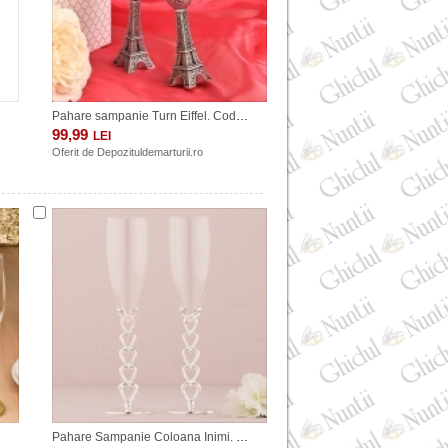
Pahare sampanie Turn Eiffel. Cod G2459
99,99
LEI
Oferit de
Depozituldemarturii.ro
Pahare Sampanie Coloana Inimi. COD G439