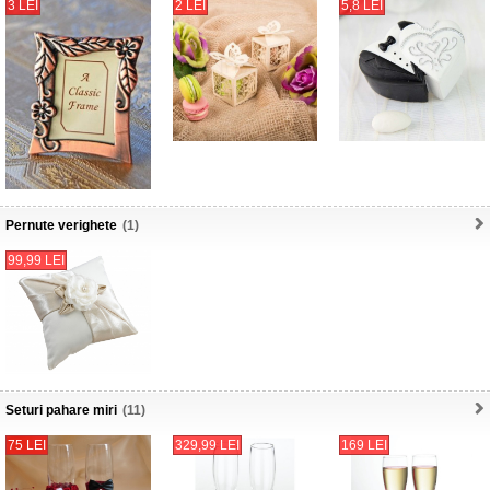
3 LEI
2 LEI
5,8 LEI
Pernute verighete
(1)
99,99 LEI
Seturi pahare miri
(11)
75 LEI
329,99 LEI
169 LEI