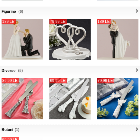
Figurine
(6)
189 LEI
79,99 LEI
189 LEI
Diverse
(5)
89,99 LEI
69,99 LEI
79,99 LEI
Butoni
(1)
69,99 LEI