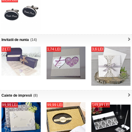
Invitatii de nunta
(14)
2 LEI
1,74 LEI
3,6 LEI
Caiete de impresii
(8)
99,99 LEI
99,99 LEI
149,99 LEI