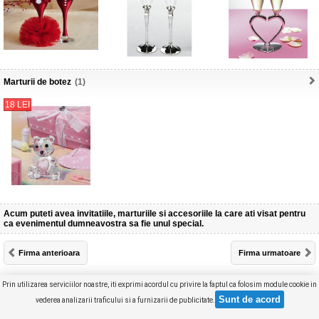
Marturii de botez
(1)
18 LEI
Acum puteti avea invitatiile, marturiile si accesoriile la care ati visat pentru
ca evenimentul dumneavostra sa fie unul special.
Firma anterioara
Firma urmatoare
Produse selectate (
0
)
Furnizori
Concurs
Articole
Prin utilizarea serviciilor noastre, iti exprimi acordul cu privire la faptul ca folosim module cookie in
vederea analizarii traficului si a furnizarii de publicitate.
Versiune
DESKTOP
Copyright © GHIDUL NUNTII 2026