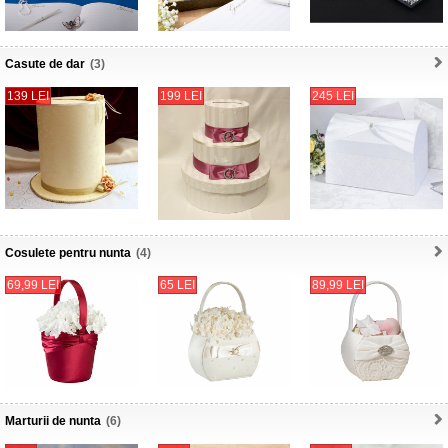
Casute de dar
(3)
139 LEI
199 LEI
245 LEI
Cosulete pentru nunta
(4)
69,99 LEI
65 LEI
89,99 LEI
Marturii de nunta
(6)