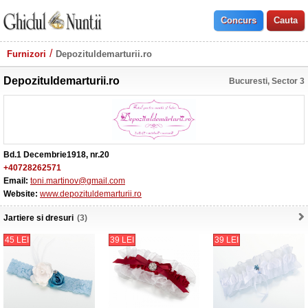
Furnizori
Depozituldemarturii.ro
Depozituldemarturii.ro
Bucuresti, Sector 3
Bd.1 Decembrie1918, nr.20
+40728262571
Email:
toni.martinov@gmail.com
Website:
www.depozituldemarturii.ro
Jartiere si dresuri
(3)
45 LEI
39 LEI
39 LEI