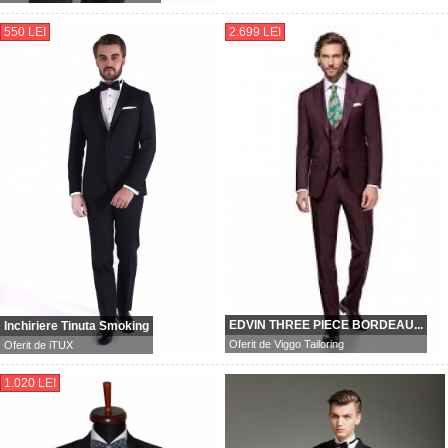
550 LEI
2.699 LEI
EDVIN THREE PIECE BORDEAU...
Inchiriere Tinuta Smoking
Oferit de
Viggo Tailoring
Oferit de
iTUX
1.020 LEI