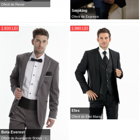
Oferit de
Rever
Smoking
Oferit de
Expresiv
1.830 LEI
1.980 LEI
Efes
Oferit de
Elite Mariaj
Beta Everest
Oferit de
Avangarde Brides - r...