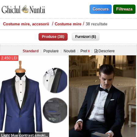
Costume mire, accesorii
Costume mire
38 rezultate
Produse (38)
Furnizori (6)
Standard
Populare
Noutati
Pret
Descriere
2.450 LEI
Light blue contrast smoki...