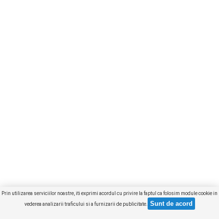
Prin utilizarea serviciilor noastre, iti exprimi acordul cu privire la faptul ca folosim module cookie in
vederea analizarii traficului si a furnizarii de publicitate.