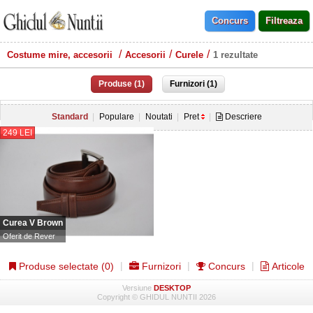
Costume mire, accesorii
Accesorii
Curele
1 rezultate
Produse (1)
Furnizori (1)
Standard
Populare
Noutati
Pret
Descriere
249 LEI
Curea V Brown
Oferit de
Rever
Produse selectate (
0
)
Furnizori
Concurs
Articole
Versiune
DESKTOP
Copyright © GHIDUL NUNTII 2026