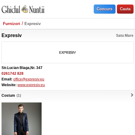
Furnizori
Expresiv
Expresiv
Satu Mare
Str.Lucian Blaga,Nr. 347
0261742 828
Email:
office@expresiv.eu
Website:
www.expresiv.eu
Costum
(1)