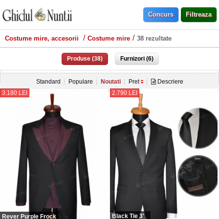
Costume mire, accesorii
Costume mire
38 rezultate
Produse (38)
Furnizori (6)
Standard
Populare
Noutati
Pret
Descriere
3.180 LEI
2.790 LEI
Black Tie 3'
Rever Purple Frock