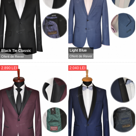
Light Blue
Black Tie Classic
Oferit de
Rever
Oferit de
Rever
2.890 LEI
2.040 LEI