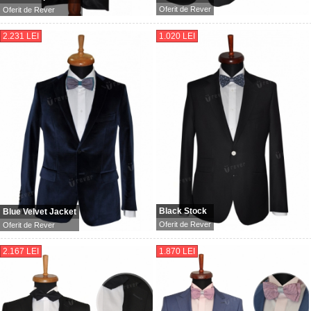
Oferit de
Rever
Oferit de
Rever
2.231 LEI
1.020 LEI
Black Stock
Blue Velvet Jacket
Oferit de
Rever
Oferit de
Rever
2.167 LEI
1.870 LEI