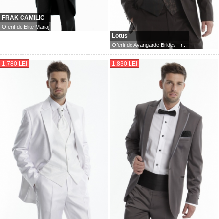
FRAK CAMILIO
Oferit de
Elite Mariaj
Lotus
Oferit de
Avangarde Brides - r...
1.780 LEI
1.830 LEI