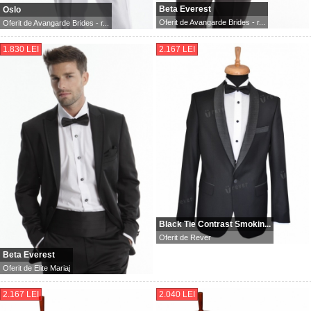
Beta Everest
Oslo
Oferit de
Avangarde Brides - r...
Oferit de
Avangarde Brides - r...
1.830 LEI
2.167 LEI
Black Tie Contrast Smokin...
Oferit de
Rever
Beta Everest
Oferit de
Elite Mariaj
2.167 LEI
2.040 LEI