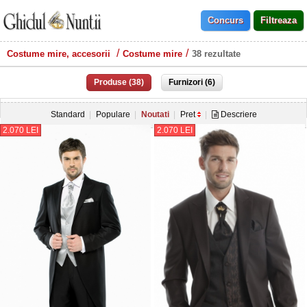
Costume mire, accesorii
Costume mire
38 rezultate
Produse (38)
Furnizori (6)
Standard
Populare
Noutati
Pret
Descriere
2.070 LEI
2.070 LEI