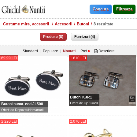
Costume mire, accesorii
Accesorii
Butoni
8 rezultate
Produse (8)
Furnizori (4)
Standard
Populare
Noutati
Pret
Descriere
69,99 LEI
1.610 LEI
Butoni KJR1
Oferit de
Kjr Gioielli
Butoni nunta. cod JL500
Oferit de
Depozituldemarturii....
2.220 LEI
2.070 LEI