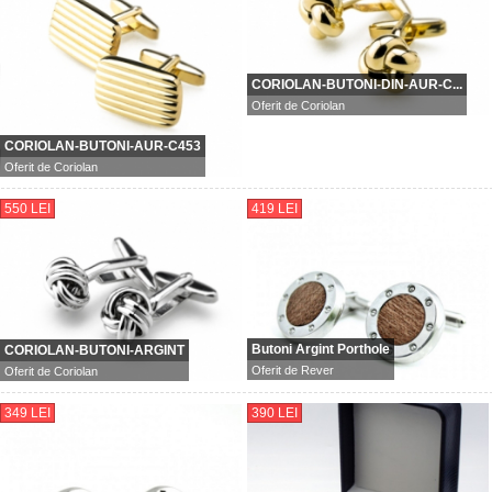
CORIOLAN-BUTONI-DIN-AUR-C...
Oferit de
Coriolan
CORIOLAN-BUTONI-AUR-C453
Oferit de
Coriolan
550 LEI
419 LEI
Butoni Argint Porthole
CORIOLAN-BUTONI-ARGINT
Oferit de
Rever
Oferit de
Coriolan
349 LEI
390 LEI