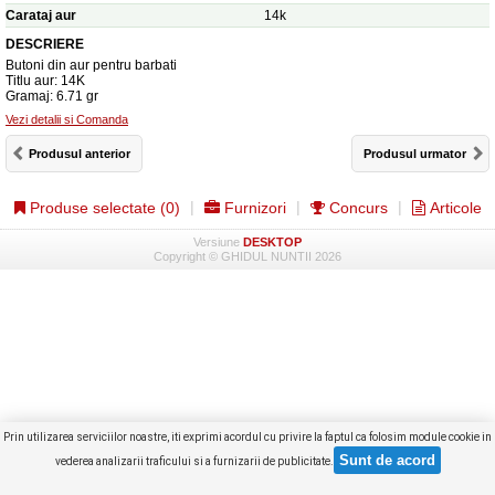
Carataj aur
14k
DESCRIERE
Butoni din aur pentru barbati
Titlu aur: 14K
Gramaj: 6.71 gr
Vezi detalii si Comanda
Produsul anterior
Produsul urmator
Produse selectate (
0
)
Furnizori
Concurs
Articole
Versiune
DESKTOP
Copyright © GHIDUL NUNTII 2026
Prin utilizarea serviciilor noastre, iti exprimi acordul cu privire la faptul ca folosim module cookie in
vederea analizarii traficului si a furnizarii de publicitate.