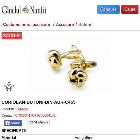
Costume mire, accesorii
Accesorii
Butoni
2.070
LEI
CORIOLAN-BUTONI-DIN-AUR-C455
Oferit de
Coriolan
Contact:
0733004170
/
0733004171
3274 afisari
SPECIFICAŢII
Material
Aur galben