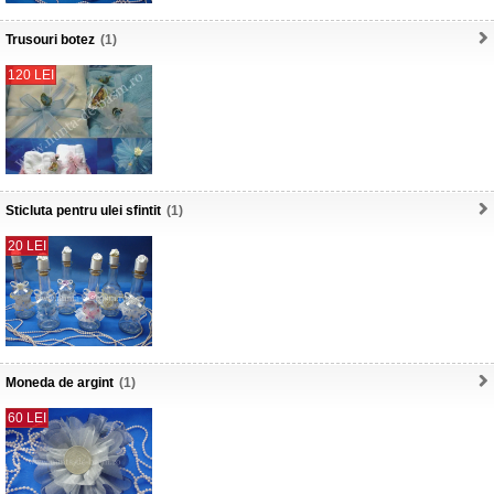
Trusouri botez
(1)
120 LEI
Sticluta pentru ulei sfintit
(1)
20 LEI
Moneda de argint
(1)
60 LEI