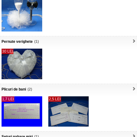
Pernute verighete
(1)
30 LEI
Plicuri de bani
(2)
1,7 LEI
2,5 LEI
Seturi pahare miri
(1)