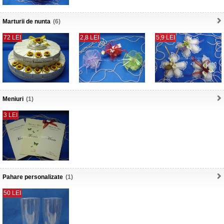
Marturii de nunta
(6)
72 LEI
2,8 LEI
5,9 LEI
Meniuri
(1)
3 LEI
Pahare personalizate
(1)
50 LEI