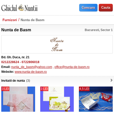
Furnizori
Nunta de Basm
Nunta de Basm
Bucuresti, Sector 1
Bd. Gh. Duca, nr. 21
0212228624
-
0722806018
Email:
nunta_de_basm@yahoo.com
,
office@nunta-de-basm.ro
Website:
www.nunta-de-basm.ro
Invitatii de nunta
(3)
3 LEI
3 LEI
4,5 LEI