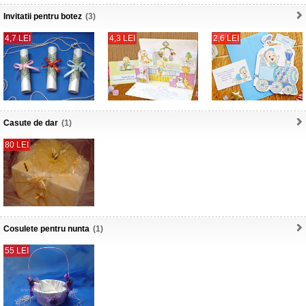
Invitatii pentru botez
(3)
4,7 LEI
4,3 LEI
2,6 LEI
Casute de dar
(1)
80 LEI
Cosulete pentru nunta
(1)
55 LEI