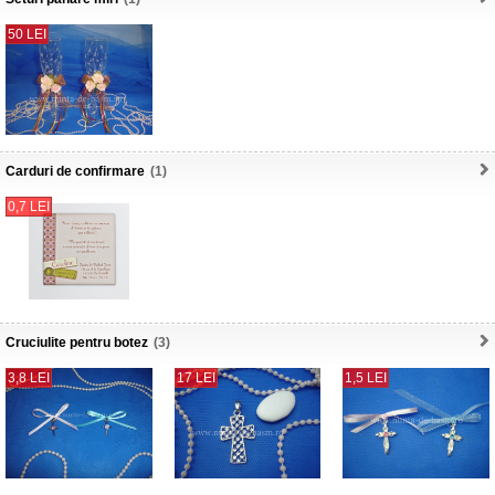
50 LEI
Carduri de confirmare
(1)
0,7 LEI
Cruciulite pentru botez
(3)
3,8 LEI
17 LEI
1,5 LEI