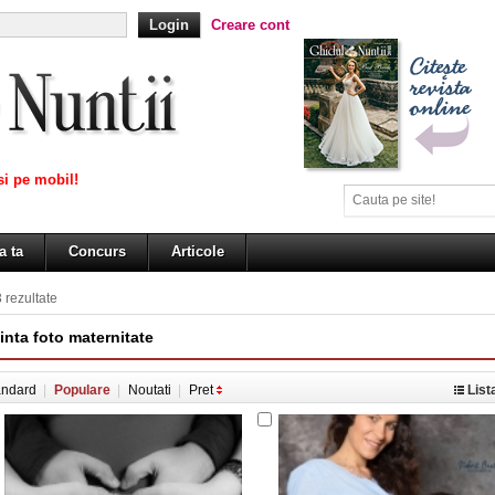
Creare cont
i pe mobil!
a ta
Concurs
Articole
3 rezultate
inta foto maternitate
andard
Populare
Noutati
Pret
List