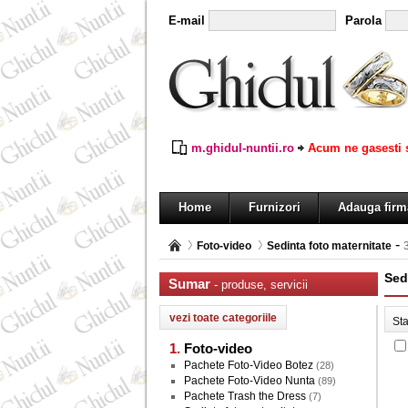
E-mail
Parola
m.ghidul-nuntii.ro
Acum ne gasesti s
Home
Furnizori
Adauga firm
-
Foto-video
Sedinta foto maternitate
Sed
Sumar
- produse, servicii
St
Foto-video
Pachete Foto-Video Botez
(28)
Pachete Foto-Video Nunta
(89)
Pachete Trash the Dress
(7)