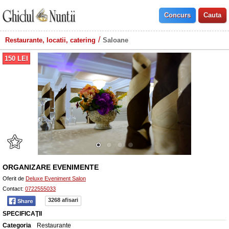
Restaurante, locatii, catering
Saloane
150
LEI
ORGANIZARE EVENIMENTE
Oferit de
Deluxe Eveniment Salon
Contact:
0722555033
3268 afisari
SPECIFICAŢII
Categoria
Restaurante