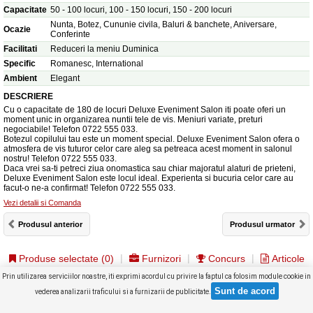
Capacitate
50 - 100 locuri, 100 - 150 locuri, 150 - 200 locuri
Nunta, Botez, Cununie civila, Baluri & banchete, Aniversare,
Ocazie
Conferinte
Facilitati
Reduceri la meniu Duminica
Specific
Romanesc, International
Ambient
Elegant
DESCRIERE
Cu o capacitate de 180 de locuri Deluxe Eveniment Salon iti poate oferi un
moment unic in organizarea nuntii tele de vis. Meniuri variate, preturi
negociabile! Telefon 0722 555 033.
Botezul copilului tau este un moment special. Deluxe Eveniment Salon ofera o
atmosfera de vis tuturor celor care aleg sa petreaca acest moment in salonul
nostru! Telefon 0722 555 033.
Daca vrei sa-ti petreci ziua onomastica sau chiar majoratul alaturi de prieteni,
Deluxe Eveniment Salon este locul ideal. Experienta si bucuria celor care au
facut-o ne-a confirmat! Telefon 0722 555 033.
Vezi detalii si Comanda
Produsul anterior
Produsul urmator
Produse selectate (
0
)
Furnizori
Concurs
Articole
Prin utilizarea serviciilor noastre, iti exprimi acordul cu privire la faptul ca folosim module cookie in
Versiune
DESKTOP
Copyright © GHIDUL NUNTII 2026
vederea analizarii traficului si a furnizarii de publicitate.