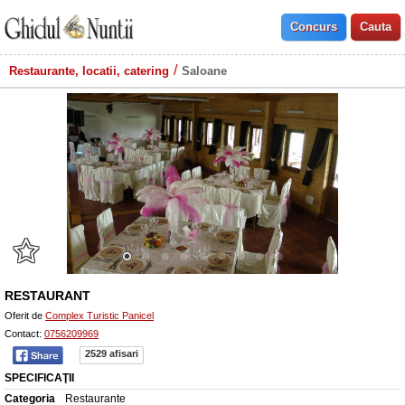
Restaurante, locatii, catering
Saloane
RESTAURANT
Oferit de
Complex Turistic Panicel
Contact:
0756209969
2529 afisari
SPECIFICAŢII
Categoria
Restaurante