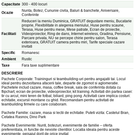
Capacitate
300 - 400 locuri
Nunta, Botez, Cununie civila, Baluri & banchete, Aniversare,
Ocazie
Conferinte
Reduceri la meniu Duminica, GRATUIT degustare meniu, Bucatarie
proprie, Flexibilitate in alegerea meniului, Huse pentru scaune,
Terasa, Huse pentru mese, Mese patrate, Ecran de proiectie,
Facilitati
Videoproiector, Ring de dans, Internet wireless, Gradina, Pensiune,
Parcare privata, NU se percepe chirie pentru salon, Terasa
exterioara, GRATUIT camera pentru miri, Tarife speciale cazare
invitati
Specific
Romanesc
Ambient
Rustic
Taxe
Fara taxe suplimentare
DESCRIERE
Pachete Corporate: Traininguri si teambuilding-uri pentru angajatii tai. Locul
ideal pentru dezvoltarea afacerii tale, departe de zgomot si aglomeratie.
Pachetele includ cazare, masa, coffee break, sala de conferinta dotata cu
flipchart, ecran de proiectie, videoproiector, kit training. Activitati din partea casei:
tir cu arcul, mini teren de fotbal, biliard, ping pong. Activitati care implica costuri:
echitatie, excursii montane cu ghid. Recomandam pentru activitati de
teambuilding firmele cu care colaboram.
Pachete Familie: cazare, masa si lectii de echitatie. Puteti vizita: Castelul Bran,
Cetatea Rasnov, Dino Park
Pachete Evenimente: Nunti, botezuri, evenimente de familie – oferta
preferentiala, in functie de nevoile clientilor. Locatia ideala pentru aceste
evenimente, peisajul dorit de orice invitat