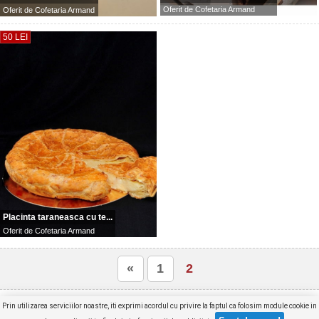
Oferit de
Cofetaria Armand
Oferit de
Cofetaria Armand
50 LEI
Placinta taraneasca cu te...
Oferit de
Cofetaria Armand
«
1
2
Produse selectate (
0
)
Furnizori
Concurs
Articole
Prin utilizarea serviciilor noastre, iti exprimi acordul cu privire la faptul ca folosim module cookie in