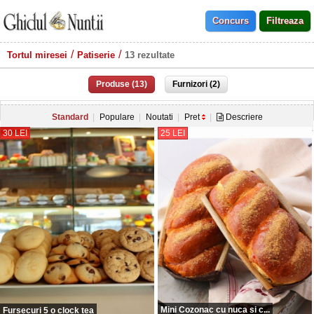
Tortul miresei
Patiserie
13 rezultate
Produse (13)
Furnizori (2)
Standard
Populare
Noutati
Pret
Descriere
30 LEI
25 LEI
Mini Cozonac cu nuca si c...
Fursecuri 5 o clock tea