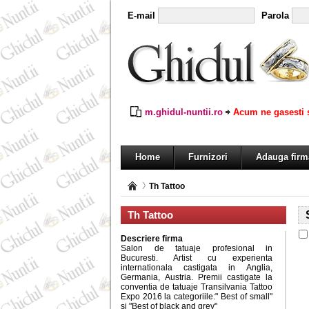
E-mail
Parola
m.ghidul-nuntii.ro
Acum ne gasesti s
Home
Furnizori
Adauga firm
Th Tattoo
Th Tattoo
Descriere firma
Salon de tatuaje profesional in
Bucuresti. Artist cu experienta
internationala castigata in Anglia,
Germania, Austria. Premii castigate la
conventia de tatuaje Transilvania Tattoo
Expo 2016 la categoriile:" Best of small"
si "Best of black and grey"