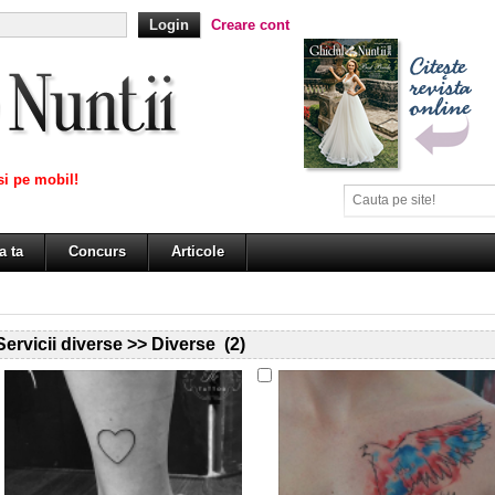
Creare cont
i pe mobil!
a ta
Concurs
Articole
Servicii diverse >> Diverse (2)