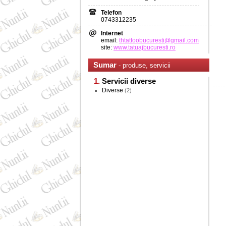
Telefon
0743312235
Internet
email:
thtattoobucuresti@gmail.com
site:
www.tatuajbucuresti.ro
Sumar
- produse, servicii
Servicii diverse
Diverse
(2)