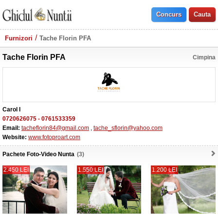
Furnizori
Tache Florin PFA
Tache Florin PFA
Cimpina
Carol I
0720626075
-
0761533359
Email:
tacheflorin84@gmail.com
,
tache_sflorin@yahoo.com
Website:
www.fotoproart.com
Pachete Foto-Video Nunta
(3)
2.450 LEI
1.550 LEI
1.200 LEI