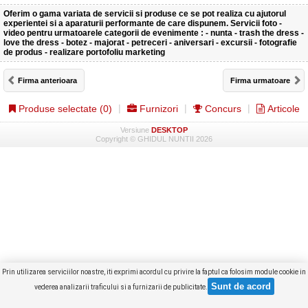
Oferim o gama variata de servicii si produse ce se pot realiza cu ajutorul
experientei si a aparaturii performante de care dispunem. Servicii foto -
video pentru urmatoarele categorii de evenimente : - nunta - trash the dress -
love the dress - botez - majorat - petreceri - aniversari - excursii - fotografie
de produs - realizare portofoliu marketing
Firma anterioara
Firma urmatoare
Produse selectate (
0
)
Furnizori
Concurs
Articole
Versiune
DESKTOP
Copyright © GHIDUL NUNTII 2026
Prin utilizarea serviciilor noastre, iti exprimi acordul cu privire la faptul ca folosim module cookie in
vederea analizarii traficului si a furnizarii de publicitate.