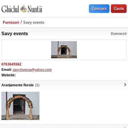
Furnizori
Savy events
Savy events
Domnesti
0763645562
Email:
savy.horeca@yahoo.com
Website:
Aranjamente florale
(1)