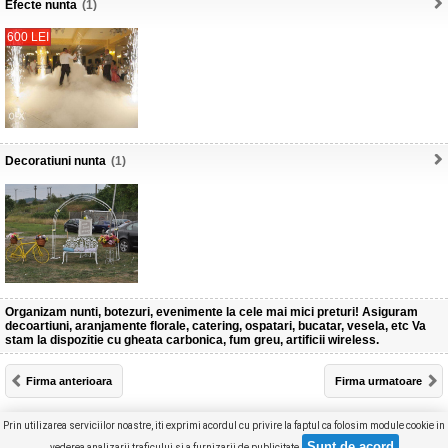
Efecte nunta
(1)
600 LEI
Decoratiuni nunta
(1)
Organizam nunti, botezuri, evenimente la cele mai mici preturi! Asiguram
decoartiuni, aranjamente florale, catering, ospatari, bucatar, vesela, etc Va
stam la dispozitie cu gheata carbonica, fum greu, artificii wireless.
Firma anterioara
Firma urmatoare
Produse selectate (
0
)
Furnizori
Concurs
Articole
Prin utilizarea serviciilor noastre, iti exprimi acordul cu privire la faptul ca folosim module cookie in
vederea analizarii traficului si a furnizarii de publicitate.