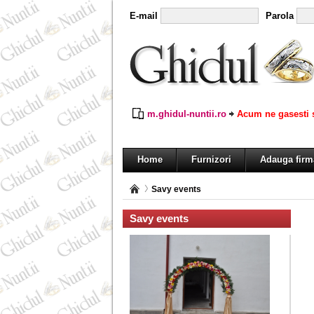
E-mail
Parola
m.ghidul-nuntii.ro
Acum ne gasesti s
Home
Furnizori
Adauga firm
Savy events
Savy events