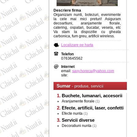
Descriere firma
Organizam nunti, botezuri, evenimente
la cele mai mici preturi! Asiguram
decoartiuni, aranjamente florale,
catering, ospatari, bucatar, vesela, etc
Va stam la dispozitie cu gheata
carbonica, fum greu, artificii wireless.
Localizare pe harta
Telefon
0763645562
Internet
email:
savy.horeca@yahoo.com
site:
Sumar
- produse, servicii
Buchete, lumanari, accesorii
Aranjamente florale
(1)
Efecte, artificii, laser, confetti
Efecte nunta
(1)
Servicii diverse
Decoratiuni nunta
(1)