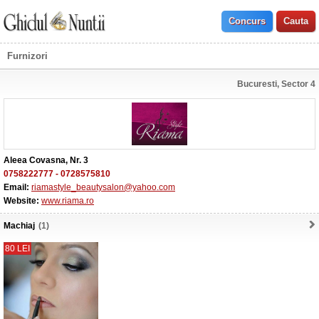
Furnizori
Bucuresti, Sector 4
Aleea Covasna, Nr. 3
0758222777
-
0728575810
Email:
riamastyle_beautysalon@yahoo.com
Website:
www.riama.ro
Machiaj
(1)
80 LEI