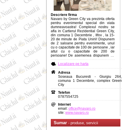
Descriere firma
Navaro by Green City va prezinta oferta
pentru evenimentul special din viata
dumneavoastra! Complexul nostru se
afla in Cartierul Rezidential Green City,
din comuna 1 Decembrie , Ilfov , la 15-
20 de minute de Piata Unirii! Dispunem
de 2 saloane pentru evenimente, unul
cu o capacitate de 100 de persoane , iar
altul cu o capacitate de 200 de
persoane! De asemenea dispunem de
cort pentru evenimente cu o capacitate
de 400 de persoane si o piscina in aer
Localizare pe harta
liber , unde se pot organiza evenimente
pana la 400 de persoane! La
Adresa
evenimentele de peste 100 de persoane
Soseaua Bucuresti - Giurgiu 264,
oferim gratis limuzina pentru 4 ore!
comuna 1 Decembrie, complex Green
Meniuri incepand cu 40 de euro cu totul
City
inclus! Va oferim si posibilitatea ca
inainte cu o saptamana de eveniment sa
Telefon
schimbati numarul de persoane
0787554725
prevazut in contract fara costuri
suplimentare! Nu percepem taxa
Internet
ospatari! Nu exista alte costuri!
email:
office@navaro.ro
site:
www.navaro.ro
Sumar
- produse, servicii