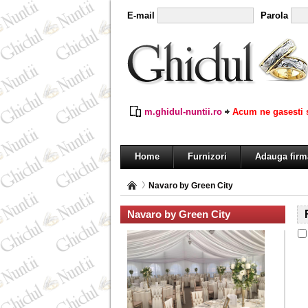
E-mail
Parola
m.ghidul-nuntii.ro
Acum ne gasesti s
Home
Furnizori
Adauga firm
Navaro by Green City
Navaro by Green City