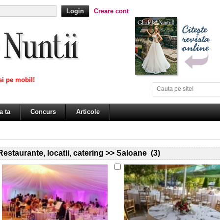
Creare cont
i pe mobil!
a ta
Concurs
Articole
Restaurante, locatii, catering >> Saloane (3)