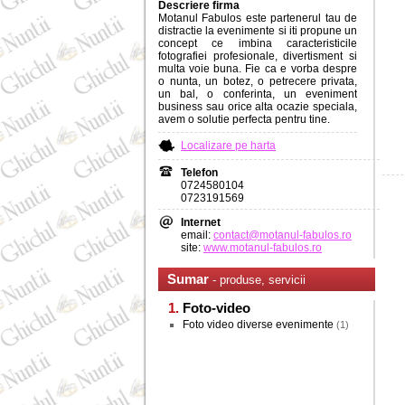
Descriere firma
Motanul Fabulos este partenerul tau de
distractie la evenimente si iti propune un
concept ce imbina caracteristicile
fotografiei profesionale, divertisment si
multa voie buna. Fie ca e vorba despre
o nunta, un botez, o petrecere privata,
un bal, o conferinta, un eveniment
business sau orice alta ocazie speciala,
avem o solutie perfecta pentru tine.
Localizare pe harta
Telefon
0724580104
0723191569
Internet
email:
contact@motanul-fabulos.ro
site:
www.motanul-fabulos.ro
Sumar
- produse, servicii
Foto-video
Foto video diverse evenimente
(1)