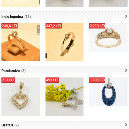
Inele logodna
(13)
249,6 LEI
347,2 LEI
2.210 LEI
Pandantive
(3)
213 LEI
493 LEI
1.890 LEI
Bratari
(9)