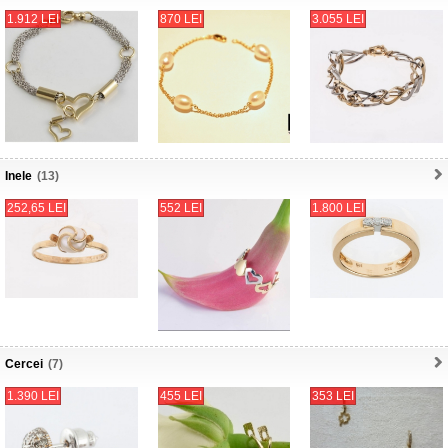
1.912 LEI
870 LEI
3.055 LEI
Inele
(13)
252,65 LEI
552 LEI
1.800 LEI
Cercei
(7)
1.390 LEI
455 LEI
353 LEI