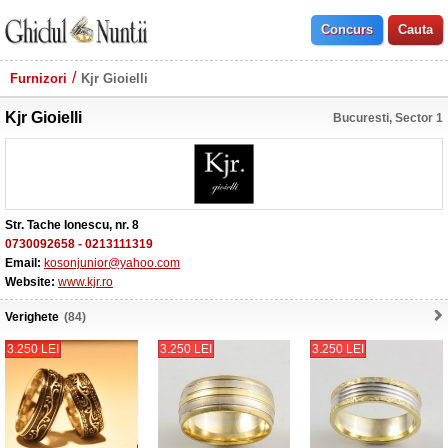
Furnizori
Kjr Gioielli
Kjr Gioielli
Bucuresti, Sector 1
Str. Tache Ionescu, nr. 8
0730092658
-
0213111319
Email:
kosonjunior@yahoo.com
Website:
www.kjr.ro
Verighete
(84)
3.250 LEI
3.250 LEI
3.250 LEI