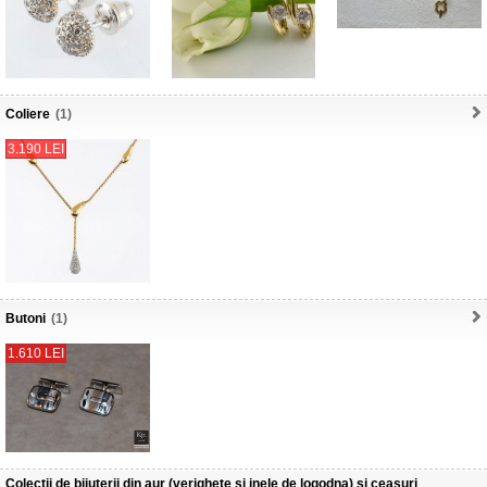
Coliere
(1)
3.190 LEI
Butoni
(1)
1.610 LEI
Colectii de bijuterii din aur (verighete si inele de logodna) si ceasuri