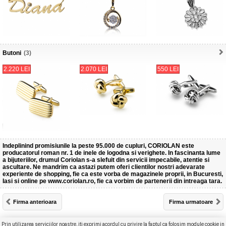
Butoni
(3)
2.220 LEI
2.070 LEI
550 LEI
Indeplinind promisiunile la peste 95.000 de cupluri, CORIOLAN este
producatorul roman nr. 1 de inele de logodna si verighete. In fascinanta lume
a bijuteriilor, drumul Coriolan s-a slefuit din servicii impecabile, atentie si
ascultare. Ne mandrim ca astazi putem oferi clientilor nostri adevarate
experiente de shopping, fie ca este vorba de magazinele proprii, in Bucuresti,
Iasi si online pe www.coriolan.ro, fie ca vorbim de partenerii din intreaga tara.
Firma anterioara
Firma urmatoare
Produse selectate (
0
)
Furnizori
Concurs
Articole
Prin utilizarea serviciilor noastre, iti exprimi acordul cu privire la faptul ca folosim module cookie in