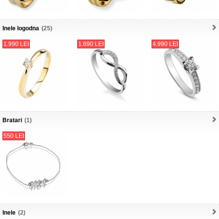
Inele logodna
(25)
1.990 LEI
1.690 LEI
4.990 LEI
Bratari
(1)
550 LEI
Inele
(2)