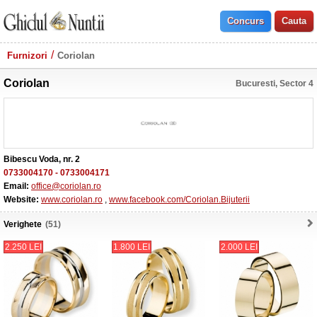
Furnizori
Coriolan
Coriolan
Bucuresti, Sector 4
Bibescu Voda, nr. 2
0733004170
-
0733004171
Email:
office@coriolan.ro
Website:
www.coriolan.ro
,
www.facebook.com/Coriolan.Bijuterii
Verighete
(51)
2.250 LEI
1.800 LEI
2.000 LEI