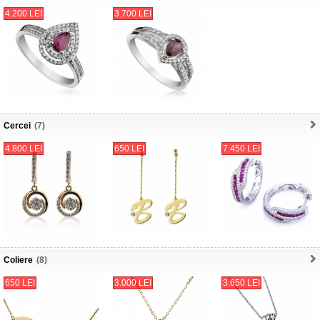
4.200 LEI
3.700 LEI
Cercei
(7)
4.800 LEI
650 LEI
7.450 LEI
Coliere
(8)
650 LEI
3.000 LEI
3.650 LEI