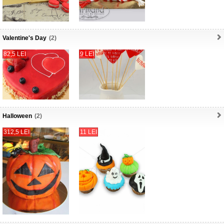
Valentine's Day
(2)
82,5 LEI
9 LEI
Halloween
(2)
312,5 LEI
11 LEI