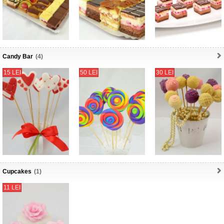
Candy Bar
(4)
15 LEI
50 LEI
30 LEI
Cupcakes
(1)
11 LEI