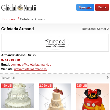
Furnizori
Cofetaria Armand
Cofetaria Armand
Bucuresti, Sector 2
Armand Calinescu Nr. 25
0754 010 310
Email:
comanda@cofetariaarmand.ro
Website:
www.cofetariaarmand.ro
Torturi
(3)
450 LEI
2.250 LEI
525 LEI