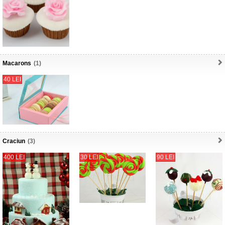
Macarons
(1)
40 LEI
Craciun
(3)
400 LEI
30 LEI
90 LEI