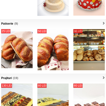
Patiserie
(9)
25 LEI
50 LEI
30 LEI
Prajituri
(19)
130 LEI
80 LEI
80 LEI