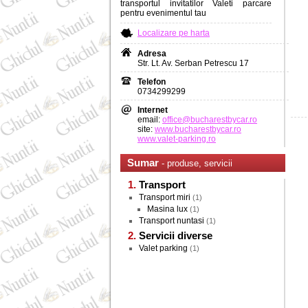
transportul invitatilor Valeti parcare
pentru evenimentul tau
Localizare pe harta
Adresa
Str. Lt. Av. Serban Petrescu 17
Telefon
0734299299
Internet
email:
office@bucharestbycar.ro
site:
www.bucharestbycar.ro
www.valet-parking.ro
Sumar
- produse, servicii
Transport
Transport miri
(1)
Masina lux
(1)
Transport nuntasi
(1)
Servicii diverse
Valet parking
(1)