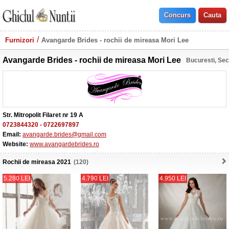
Furnizori
Avangarde Brides - rochii de mireasa Mori Lee
Avangarde Brides - rochii de mireasa Mori Lee
Bucuresti, Sec
Str. Mitropolit Filaret nr 19 A
0723844320
-
0722697897
Email:
avangarde.brides@gmail.com
Website:
www.avangardebrides.ro
Rochii de mireasa 2021
(120)
5.280 LEI
4.790 LEI
4.950 LEI