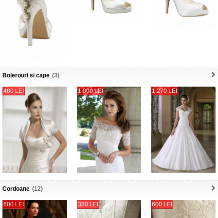
Bolerouri si cape
(3)
480 LEI
1.000 LEI
1.270 LEI
Cordoane
(12)
600 LEI
380 LEI
600 LEI