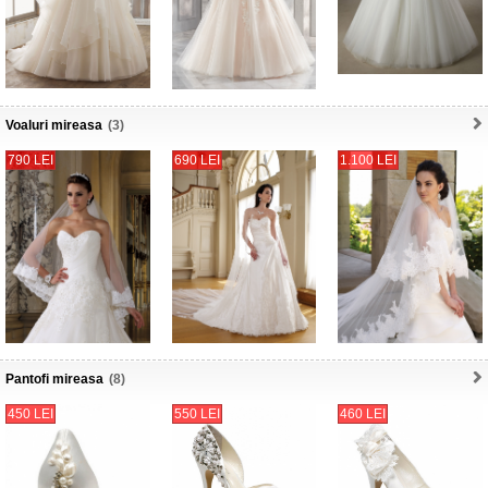
Voaluri mireasa
(3)
790 LEI
690 LEI
1.100 LEI
Pantofi mireasa
(8)
450 LEI
550 LEI
460 LEI