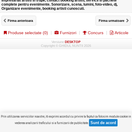
Impresariat artisti si trupe, contact booking artisti, servicii si pachete
complete pentru evenimente. Sonorizare, scena, lumini, foto-video, dj,
Organizare evenimente, booking artisti cunoscuti.
Firma anterioara
Firma urmatoare
Produse selectate (
0
)
Furnizori
Concurs
Articole
Versiune
DESKTOP
Copyright © GHIDUL NUNTII 2026
Prin utilizarea serviciilor noastre, iti exprimi acordul cu privire la faptul ca folosim module cookie in
vederea analizarii traficului si a furnizarii de publicitate.