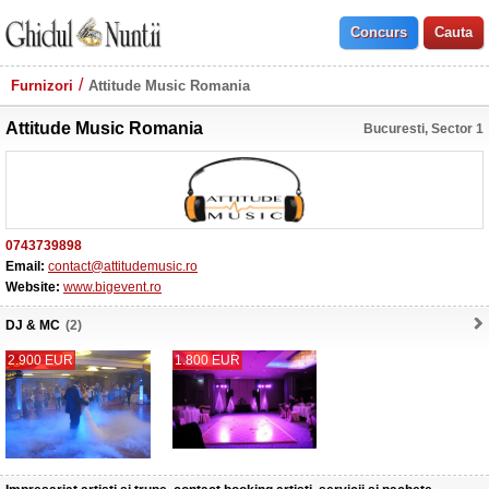
Furnizori
Attitude Music Romania
Attitude Music Romania
Bucuresti, Sector 1
0743739898
Email:
contact@attitudemusic.ro
Website:
www.bigevent.ro
DJ & MC
(2)
2.900 EUR
1.800 EUR