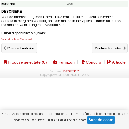
Material
Voal
DESCRIERE
Voal de mireasa lung Mon Cheri 11102 croit din tul cu aplicatii discrete din
dantela la marginea voalului, aplicate din loc in loc. Aplicatii florale au latimea
maxima de 4 cm. Lungimea voalului 6 m
Culori disponibile: alb, ivoire
Vezi detalii si Comanda
Produsul anterior
Produsul urmator
Produse selectate (
0
)
Furnizori
Concurs
Articole
Versiune
DESKTOP
Copyright © GHIDUL NUNTII 2026
Prin utilizarea serviciilor noastre, iti exprimi acordul cu privire la faptul ca folosim module cookie in
vederea analizarii traficului si a furnizarii de publicitate.