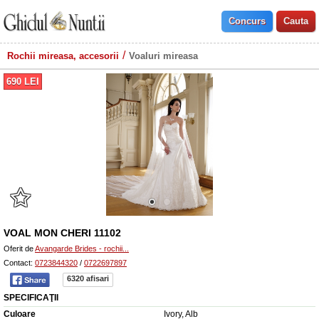
Rochii mireasa, accesorii
Voaluri mireasa
690
LEI
VOAL MON CHERI 11102
Oferit de
Avangarde Brides - rochii...
Contact:
0723844320
/
0722697897
6320 afisari
SPECIFICAŢII
Culoare
Ivory, Alb