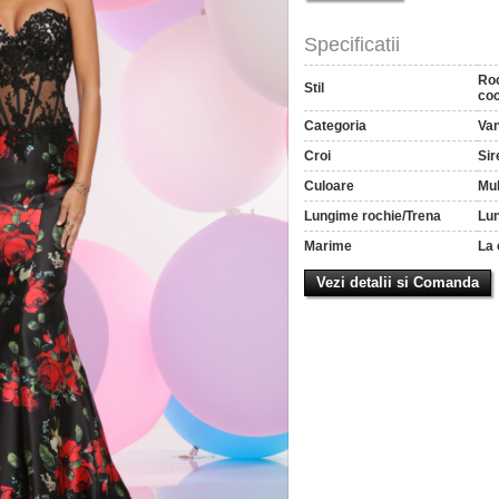
Specificatii
Roc
Stil
coc
Categoria
Van
Croi
Sir
Culoare
Mul
Lungime rochie/Trena
Lu
Marime
La 
Vezi detalii si Comanda