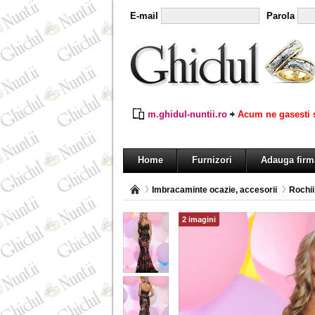
E-mail
Parola
m.ghidul-nuntii.ro
Acum ne gasesti s
Home
Furnizori
Adauga firm
Imbracaminte ocazie, accesorii
Rochii
2 imagini