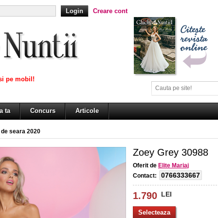
Creare cont
i pe mobil!
a ta
Concurs
Articole
 de seara 2020
Zoey Grey 30988
Oferit de
Elite Mariaj
0766333667
Contact:
1.790
LEI