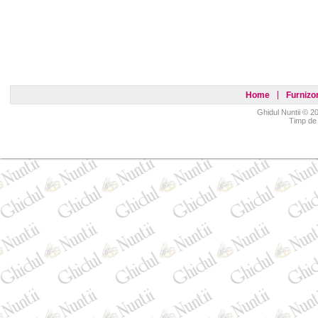
Home
Furnizor
Ghidul Nuntii © 20
Timp de