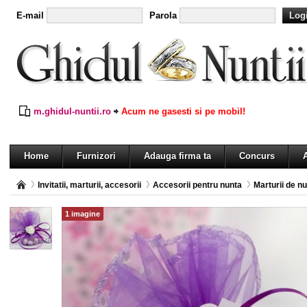
E-mail
Parola
m.ghidul-nuntii.ro
Acum ne gasesti si pe mobil!
Home
Furnizori
Adauga firma ta
Concurs
A
Invitatii, marturii, accesorii
Accesorii pentru nunta
Marturii de n
1 imagine