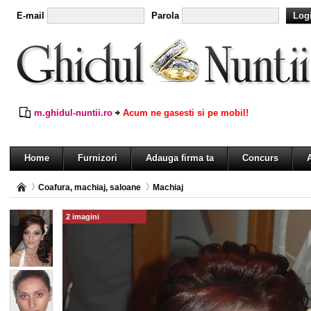
E-mail
Parola
m.ghidul-nuntii.ro
Acum ne gasesti si pe mobil!
Home
Furnizori
Adauga firma ta
Concurs
A
Coafura, machiaj, saloane
Machiaj
2 imagini