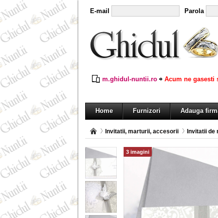
E-mail
Parola
m.ghidul-nuntii.ro
Acum ne gasesti s
Home
Furnizori
Adauga firm
Invitatii, marturii, accesorii
Invitatii de
3 imagini