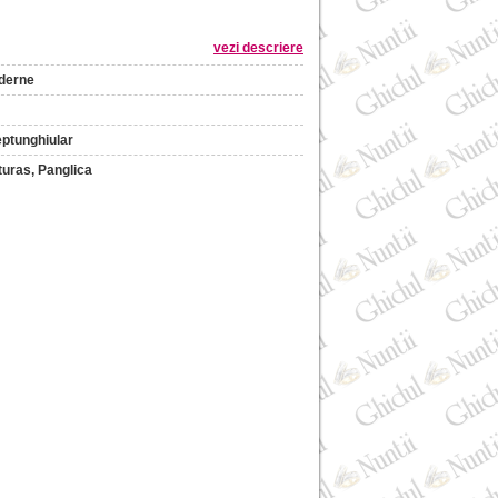
vezi descriere
derne
ptunghiular
turas, Panglica