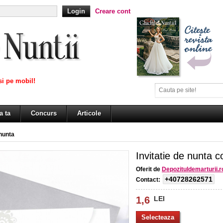
Creare cont
i pe mobil!
a ta
Concurs
Articole
 nunta
Invitatie de nunta 
Oferit de
Depozituldemarturii.r
+40728262571
Contact:
1,6
LEI