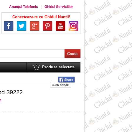
Anunţul Telefonic
Ghidul Serviciilor
Conecteaza-te cu Ghidul Nuntii!
0
Produse selectate
3086 afisari
cod 39222
o