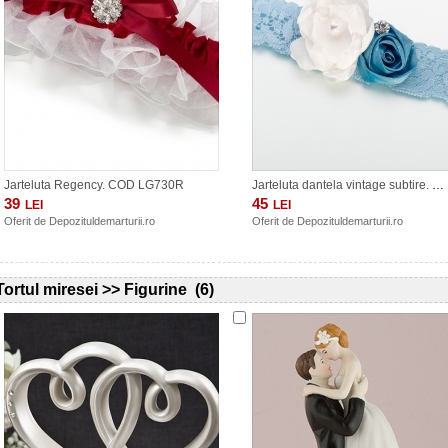
Jarteluta Regency. COD LG730R
Jarteluta dantela vintage subtire. cod LG195
39
45
LEI
LEI
Oferit de
Depozituldemarturii.ro
Oferit de
Depozituldemarturii.ro
Tortul miresei >> Figurine (6)