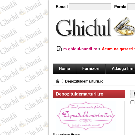
E-mail
Parola
m.ghidul-nuntii.ro
Acum ne gasesti s
Home
Furnizori
Adauga firm
Depozituldemarturii.ro
Depozituldemarturii.ro