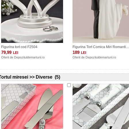
Figurina tort cod F2504
Figurina Tort Comica Miri Romantici. COD 
79,99
189
LEI
LEI
Oferit de
Depozituldemarturii.ro
Oferit de
Depozituldemarturii.ro
Tortul miresei >> Diverse (5)