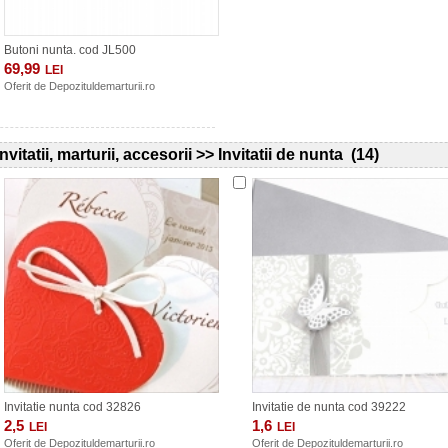
Butoni nunta. cod JL500
69,99
LEI
Oferit de
Depozituldemarturii.ro
Invitatii, marturii, accesorii >> Invitatii de nunta (14)
Invitatie nunta cod 32826
Invitatie de nunta cod 39222
2,5
1,6
LEI
LEI
Oferit de
Depozituldemarturii.ro
Oferit de
Depozituldemarturii.ro