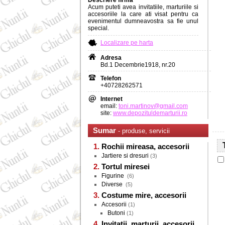
Descriere firma
Acum puteti avea invitatiile, marturiile si
accesoriile la care ati visat pentru ca
evenimentul dumneavostra sa fie unul
special.
Localizare pe harta
Adresa
Bd.1 Decembrie1918, nr.20
Telefon
+40728262571
Internet
email:
toni.martinov@gmail.com
site:
www.depozituldemarturii.ro
Sumar
- produse, servicii
Rochii mireasa, accesorii
Jartiere si dresuri
(3)
Tortul miresei
Figurine
(6)
Diverse
(5)
Costume mire, accesorii
Accesorii
(1)
Butoni
(1)
Invitatii, marturii, accesorii