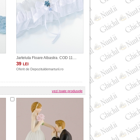
Jarteluta Floare Albastra. COD 119W
39
LEI
Oferit de
Depozituldemarturii.ro
vezi toate produsele