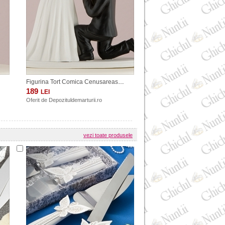
F913
Figurina Tort Comica Cenusareasa. COD F840
189
LEI
Oferit de
Depozituldemarturii.ro
vezi toate produsele