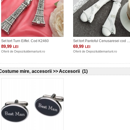
Set tort Turn Eiffel. Cod K2460
Set tort Pantoful Cenusaresei cod 
89,99
69,99
LEI
LEI
Oferit de
Depozituldemarturii.ro
Oferit de
Depozituldemarturii.ro
Costume mire, accesorii >> Accesorii (1)