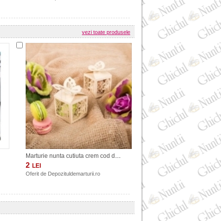
vezi toate produsele
Marturie nunta cutiuta crem cod dy31
2
LEI
Oferit de
Depozituldemarturii.ro