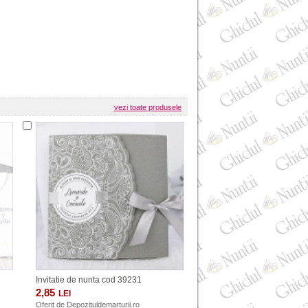
vezi toate produsele
Invitatie de nunta cod 39231
2,85
LEI
Oferit de
Depozituldemarturii.ro