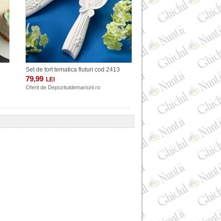
2448
Set de tort tematica fluturi cod 2413
79,99
LEI
Oferit de
Depozituldemarturii.ro