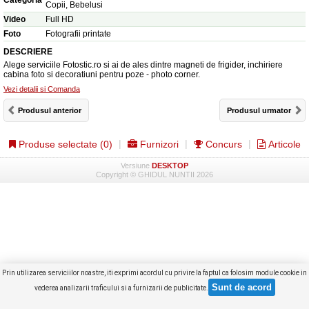
Categoria
Copii, Bebelusi
Video
Full HD
Foto
Fotografii printate
DESCRIERE
Alege serviciile Fotostic.ro si ai de ales dintre magneti de frigider, inchiriere
cabina foto si decoratiuni pentru poze - photo corner.
Vezi detalii si Comanda
Produsul anterior
Produsul urmator
Produse selectate (
0
)
Furnizori
Concurs
Articole
Versiune
DESKTOP
Copyright © GHIDUL NUNTII 2026
Prin utilizarea serviciilor noastre, iti exprimi acordul cu privire la faptul ca folosim module cookie in
vederea analizarii traficului si a furnizarii de publicitate.