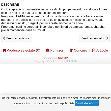
DESCRIERE
Cu totii apreciem momentele vulcanice din timpul petrecerilor cand toata lumea
este pe ring si se bucura de atmosfera incendiara.
Programul LATINO este pentru iubitorii de dans care apreciaza fiecare minut
petrecut prin dans si care se bucura cu entuziasm de miscarile explozive ale
dansatorilor nostrii, pregatiti pentru aceste momente de show.
Programul contine coregrafii incendiare pe ritmuri de samba, rumba, cha-cha,
jive si moment de dans cu invitatii.
Produsul anterior
Produsul urmator
Produse selectate (
0
)
Furnizori
Concurs
Articole
Versiune
DESKTOP
Copyright © GHIDUL NUNTII 2026
Prin utilizarea serviciilor noastre, iti exprimi acordul cu privire la faptul ca folosim module cookie in
vederea analizarii traficului si a furnizarii de publicitate.