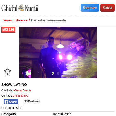
Servicii diverse
Dansatori evenimente
500
LEI
SHOW LATINO
Oferit de
Wanna Dance
Contact:
0763383300
3985 afisari
SPECIFICAŢII
Categoria
Dansuri latino