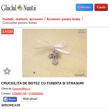
Invitatii, marturii, accesorii
Accesorii pentru botez
Cruciulite pentru botez
3,4
LEI
CRUCIULITA DE BOTEZ CU FUNDITA SI STRASURI
Oferit de
ForeverAfter.ro
Contact:
0766497765
/
0740090954
4018 afisari
SPECIFICAŢII