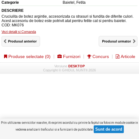
Categorie
Baietel, Fetita
DESCRIERE
Cruciulita de botez argintie, accesorizata cu strasuri si fundita de diferite culori.
Acest accesoriu de botez este potrivit atat pentru fetite cat si pentru baietei.
COD: MK076
Vezi detalii si Comanda
Produsul anterior
Produsul urmator
Produse selectate (
0
)
Furnizori
Concurs
Articole
Versiune
DESKTOP
Copyright © GHIDUL NUNTII 2026
Prin utilizarea serviciilor noastre, iti exprimi acordul cu privire la faptul ca folosim module cookie in
vederea analizarii traficului si a furnizarii de publicitate.