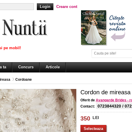
Creare cont
i pe mobil!
a ta
Concurs
Articole
ireasa
Cordoane
Cordon de mireasa
Oferit de
Avangarde Brides - roc
0723844320 / 07
Contact:
350
LEI