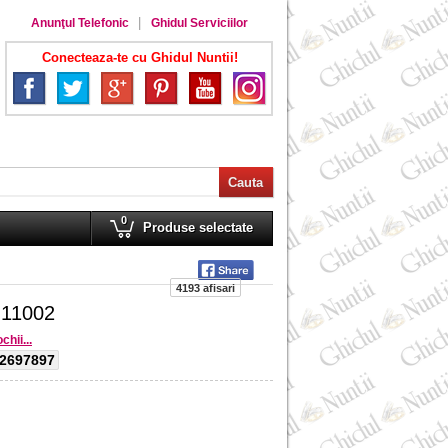
Anunţul Telefonic
Ghidul Serviciilor
Conecteaza-te cu Ghidul Nuntii!
0
Produse selectate
4193 afisari
 11002
hii...
22697897