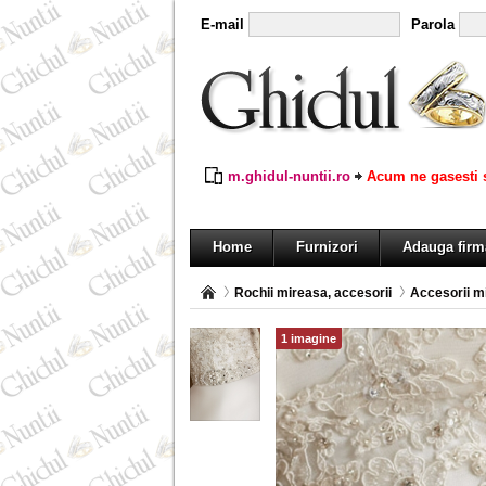
E-mail
Parola
m.ghidul-nuntii.ro
Acum ne gasesti s
Home
Furnizori
Adauga firm
Rochii mireasa, accesorii
Accesorii m
1 imagine