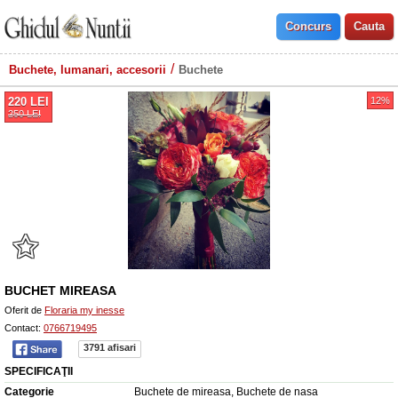
Buchete, lumanari, accesorii
Buchete
220
LEI
12%
250
LEI
BUCHET MIREASA
Oferit de
Floraria my inesse
Contact:
0766719495
3791 afisari
SPECIFICAŢII
Categorie
Buchete de mireasa, Buchete de nasa