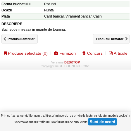
Forma buchetului
Rotund
Ocazii
Nunta
Plata
Card bancar, Virament bancar, Cash
DESCRIERE
Buchet de mireasa in nuante de toamna.
Produsul anterior
Produsul urmator
Produse selectate (
0
)
Furnizori
Concurs
Articole
Versiune
DESKTOP
Copyright © GHIDUL NUNTII 2026
Prin utilizarea serviciilor noastre, iti exprimi acordul cu privire la faptul ca folosim module cookie in
vederea analizarii traficului si a furnizarii de publicitate.