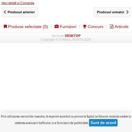
Vezi detalii si Comanda
Produsul anterior
Produsul urmator
Produse selectate (
0
)
Furnizori
Concurs
Articole
Versiune
DESKTOP
Copyright © GHIDUL NUNTII 2026
Prin utilizarea serviciilor noastre, iti exprimi acordul cu privire la faptul ca folosim module cookie in
vederea analizarii traficului si a furnizarii de publicitate.