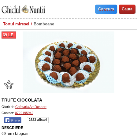
Tortul miresei
Bomboane
69
LEI
TRUFE CIOCOLATA
Oferit de
Cofetaria Art Dessert
Contact:
0722195942
2823 afisari
DESCRIERE
69 ron / kilogram