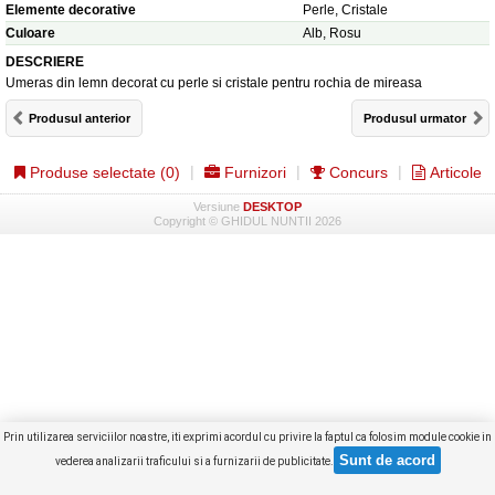
Elemente decorative
Perle, Cristale
Culoare
Alb, Rosu
DESCRIERE
Umeras din lemn decorat cu perle si cristale pentru rochia de mireasa
Produsul anterior
Produsul urmator
Produse selectate (
0
)
Furnizori
Concurs
Articole
Versiune
DESKTOP
Copyright © GHIDUL NUNTII 2026
Prin utilizarea serviciilor noastre, iti exprimi acordul cu privire la faptul ca folosim module cookie in
vederea analizarii traficului si a furnizarii de publicitate.